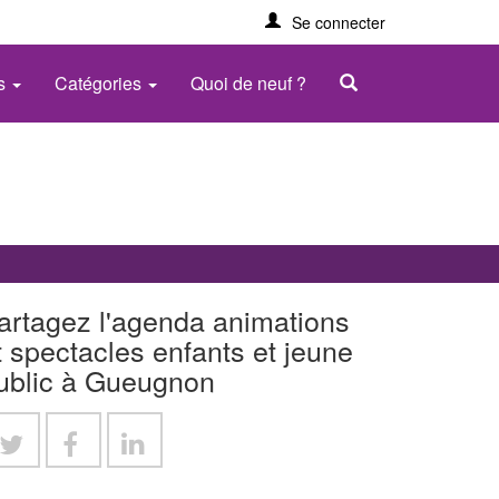
Se connecter
es
Catégories
Quoi de neuf ?
artagez l'agenda animations
t spectacles enfants et jeune
ublic à Gueugnon