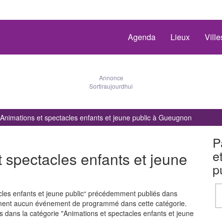
Agenda
Lieux
Vill
Annonce
Sortiraujourdhui
Animations et spectacles enfants et jeune public à Gueugnon
P
e
 spectacles enfants et jeune
p
cles enfants et jeune public“ précédemment publiés dans
lement aucun événement de programmé dans cette catégorie.
dans la catégorie "Animations et spectacles enfants et jeune