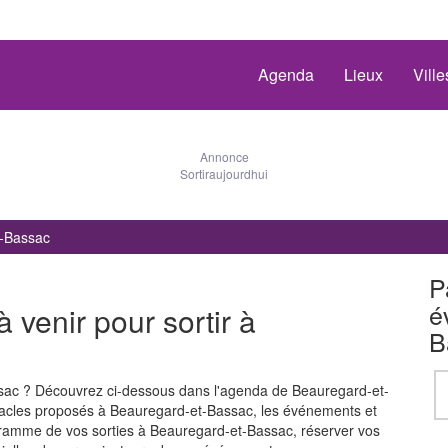
Agenda
Lieux
Vill
Annonce
Sortiraujourdhui
t-Bassac
P
é
venir pour sortir à
B
ssac ? Découvrez ci-dessous dans l'agenda de Beauregard-et-
acles proposés à Beauregard-et-Bassac, les événements et
ogramme de vos sorties à Beauregard-et-Bassac, réserver vos