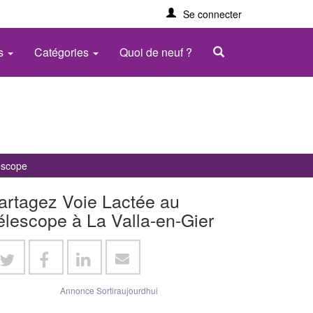
Se connecter
es
Catégories
Quoi de neuf ?
escope
artagez Voie Lactée au
élescope à La Valla-en-Gier
Annonce Sortiraujourdhui