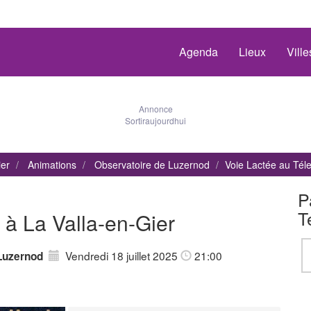
Agenda
Lieux
Vill
Annonce
Sortiraujourdhui
ier
Animations
Observatoire de Luzernod
Voie Lactée au Tél
P
T
 à La Valla-en-Gier
Vendredi 18 juillet 2025
21:00
Luzernod