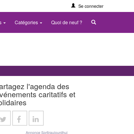
Se connecter
es
Catégories
Quoi de neuf ?
artagez l'agenda des
vénements caritatifs et
olidaires
Annonce Sortiraujourdhui