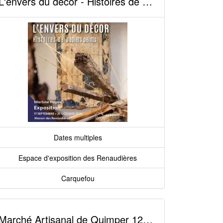
L'envers du décor - Histoires de papiers peints
Dates multiples
Espace d'exposition des Renaudières
Carquefou
Marché Artisanal de Quimper 12ème édition