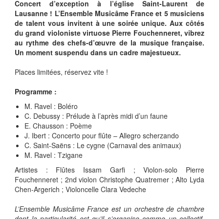
Concert d’exception à l’église Saint-Laurent de
Lausanne ! L’Ensemble Musicâme France et 5 musiciens
de talent vous invitent à une soirée unique. Aux côtés
du grand violoniste virtuose Pierre Fouchenneret, vibrez
au rythme des chefs-d’œuvre de la musique française.
Un moment suspendu dans un cadre majestueux.
Places limitées, réservez vite !
Programme :
M. Ravel : Boléro
C. Debussy : Prélude à l’après midi d’un faune
E. Chausson : Poème
J. Ibert : Concerto pour flûte – Allegro scherzando
C. Saint-Saëns : Le cygne (Carnaval des animaux)
M. Ravel : Tzigane
Artistes : Flûtes Issam Garfi ; Violon-solo Pierre
Fouchenneret ; 2nd violon Christophe Quatremer ; Alto Lyda
Chen-Argerich ; Violoncelle Clara Vedeche
L’Ensemble Musicâme France est un orchestre de chambre
dont la particularité est qu’il s’organise comme un collectif.