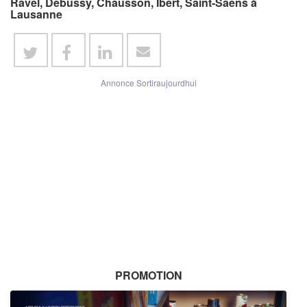
Ravel, Debussy, Chausson, Ibert, Saint-Saëns à
Lausanne
Annonce Sortiraujourdhui
PROMOTION