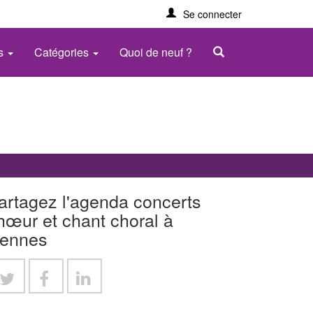
Se connecter
es
Catégories
Quoi de neuf ?
artagez l'agenda concerts
hœur et chant choral à
ennes