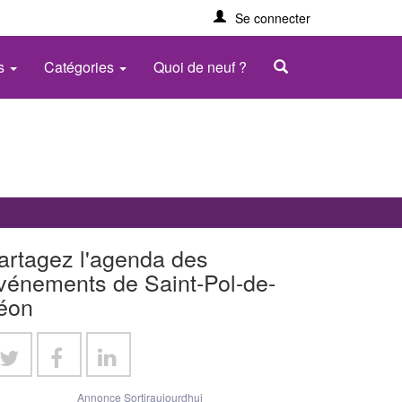
Se connecter
es
Catégories
Quoi de neuf ?
artagez l'agenda des
vénements de Saint-Pol-de-
éon
Annonce Sortiraujourdhui