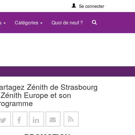
Se connecter
es
Catégories
Quoi de neuf ?
artagez Zénith de Strasbourg
 Zénith Europe et son
rogramme