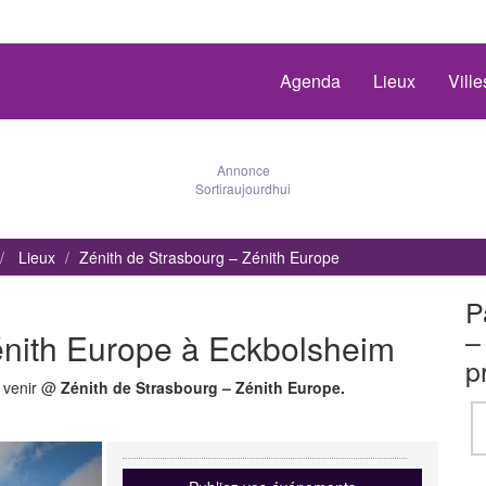
Agenda
Lieux
Vill
Annonce
Sortiraujourdhui
Lieux
Zénith de Strasbourg – Zénith Europe
P
–
énith Europe à Eckbolsheim
p
à venir @
Zénith de Strasbourg – Zénith Europe.