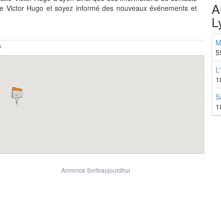
A
le Victor Hugo et soyez informé des nouveaux événements et
L
M
s
5
L
1
S
1
Annonce Sortiraujourdhui