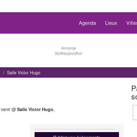
Agenda
Lieux
Vill
Annonce
Sortiraujourdhui
x
Salle Victor Hugo
P
s
à venir @
Salle Victor Hugo.