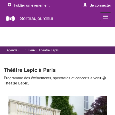
Publier un événement
Se connecter
Sortiraujourdhui
Agenda
Lieux
Théâtre Lepic
Théâtre Lepic à Paris
Programme des événements, spectacles et concerts à venir @
Théâtre Lepic.