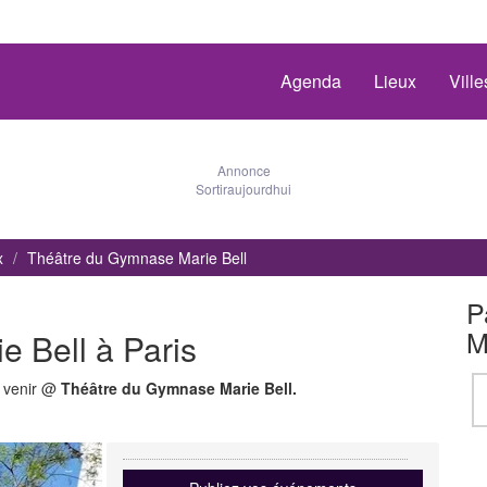
Agenda
Lieux
Vill
Annonce
Sortiraujourdhui
x
Théâtre du Gymnase Marie Bell
P
M
 Bell à Paris
à venir @
Théâtre du Gymnase Marie Bell.