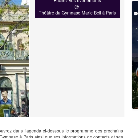
Publiez vos événements
@
Théâtre du Gymnase Marie Bell à Paris
vrez dans l'agenda ci-dessous le programme des prochains
ymnase à Paris ainsi que ses informations de contacts et ses