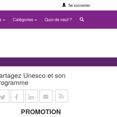
Se connecter
es
Catégories
Quoi de neuf ?
artagez Unesco et son
rogramme
PROMOTION