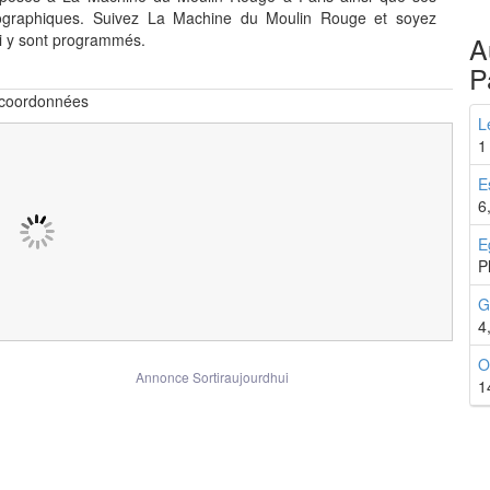
éographiques. Suivez La Machine du Moulin Rouge et soyez
i y sont programmés.
A
P
 coordonnées
L
1
E
6
E
P
G
4
O
Annonce Sortiraujourdhui
1