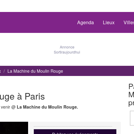
Agenda
Lieux
Vill
Annonce
Sortiraujourdhui
x
La Machine du Moulin Rouge
P
M
uge à Paris
p
à venir @
La Machine du Moulin Rouge.