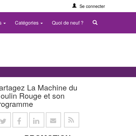
Se connecter
es
Catégories
Quoi de neuf ?
artagez La Machine du
oulin Rouge et son
rogramme