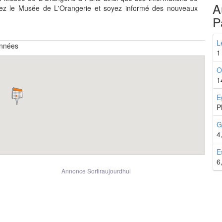
A
vez le Musée de L'Orangerie et soyez informé des nouveaux
P
L
onnées
1
O
1
E
P
G
4
E
6
Annonce Sortiraujourdhui