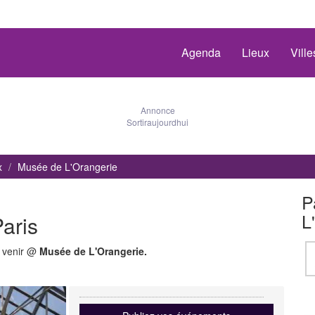
Agenda
Lieux
Vill
Annonce
Sortiraujourdhui
x
Musée de L'Orangerie
P
L
aris
à venir @
Musée de L'Orangerie.