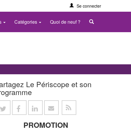
Se connecter
es
Catégories
Quoi de neuf ?
artagez Le Périscope et son
rogramme
PROMOTION