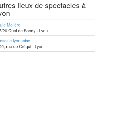
utres lieux de spectacles à
yon
alle Molière
8/20 Quai de Bondy - Lyon
'escale lyonnaise
00, rue de Créqui - Lyon