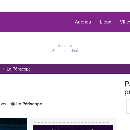
Agenda
Lieux
Vill
Annonce
Sortiraujourdhui
x
Le Périscope
P
p
à venir @
Le Périscope.