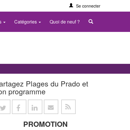
Se connecter
es
Catégories
Quoi de neuf ?
artagez Plages du Prado et
on programme
PROMOTION