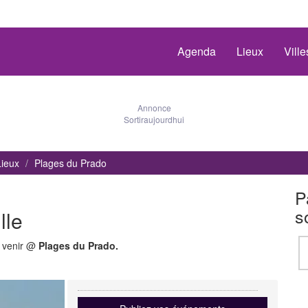
Agenda
Lieux
Vill
Annonce
Sortiraujourdhui
Lieux
Plages du Prado
P
s
lle
à venir @
Plages du Prado.