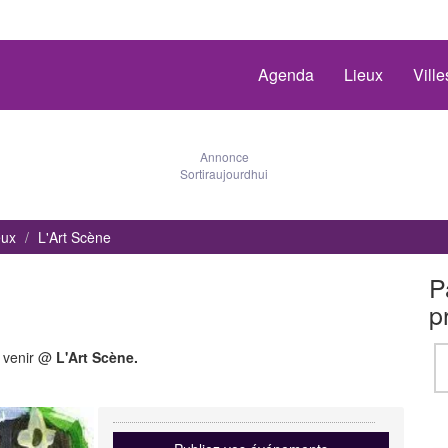
Agenda
Lieux
Vill
Annonce
Sortiraujourdhui
eux
L'Art Scène
P
p
à venir @
L'Art Scène.