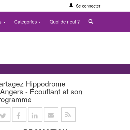
Se connecter
es
Catégories
Quoi de neuf ?
artagez Hippodrome
'Angers - Écouflant et son
rogramme