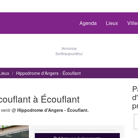
Agenda
Lieux
Vill
Annonce
Sortiraujourdhui
Lieux
Hippodrome d'Angers - Écouflant
P
d
ouflant à Écouflant
p
à venir @
Hippodrome d'Angers - Écouflant.