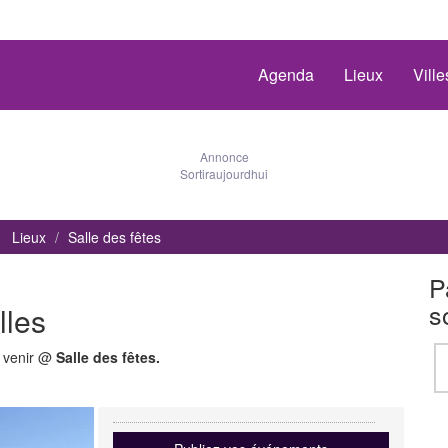
Agenda
Lieux
Vill
Annonce
Sortiraujourdhui
Lieux
Salle des fêtes
P
s
lles
à venir @
Salle des fêtes.