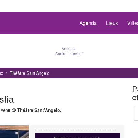
Agenda
Lieux
Vill
Annonce
Sortiraujourdhui
ux
Théâtre Sant’Angelo
P
e
stia
à venir @
Théâtre Sant’Angelo.