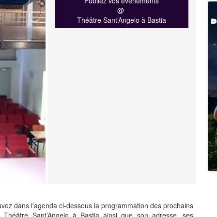
Publiez vos événements
@
Théâtre Sant’Angelo à Bastia
uvez dans l'agenda ci-dessous la programmation des prochains
 Théâtre Sant’Angelo à Bastia ainsi que son adresse, ses