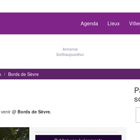
Agenda
Lieux
Vill
Annonce
Sortiraujourdhui
x
Bords de Sèvre
P
s
à venir @
Bords de Sèvre.