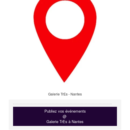
Galerie TrEs - Nantes
Publiez vos événements
@
Galerie TrEs à Nantes