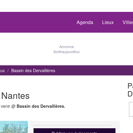
Agenda
Lieux
Vill
Annonce
Sortiraujourdhui
eux
Bassin des Dervallières
P
D
à Nantes
à venir @
Bassin des Dervallières.