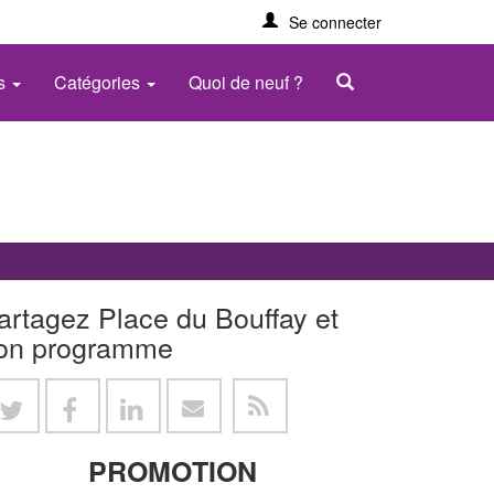
Se connecter
es
Catégories
Quoi de neuf ?
artagez Place du Bouffay et
on programme
PROMOTION