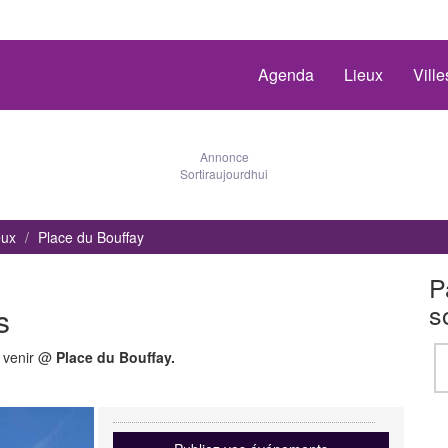
Agenda
Lieux
Vill
Annonce
Sortiraujourdhui
eux
Place du Bouffay
P
s
s
à venir @
Place du Bouffay.