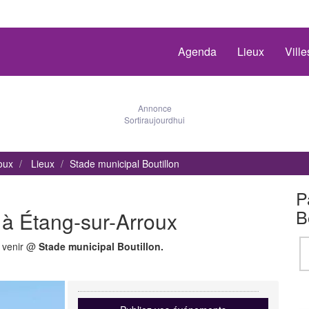
Agenda
Lieux
Vill
Annonce
Sortiraujourdhui
roux
Lieux
Stade municipal Boutillon
P
B
 à Étang-sur-Arroux
à venir @
Stade municipal Boutillon.