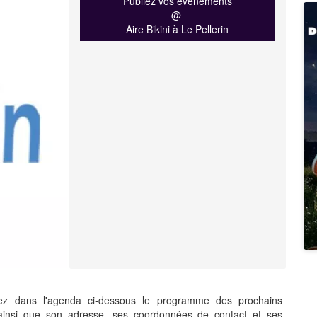
Publiez vos événements
@
Aire Bikini à Le Pellerin
uvez dans l'agenda ci-dessous le programme des prochains
 ainsi que son adresse, ses coordonnées de contact et ses