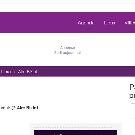
Agenda
Lieux
Vill
Annonce
Sortiraujourdhui
Lieux
Aire Bikini
P
p
à venir @
Aire Bikini.