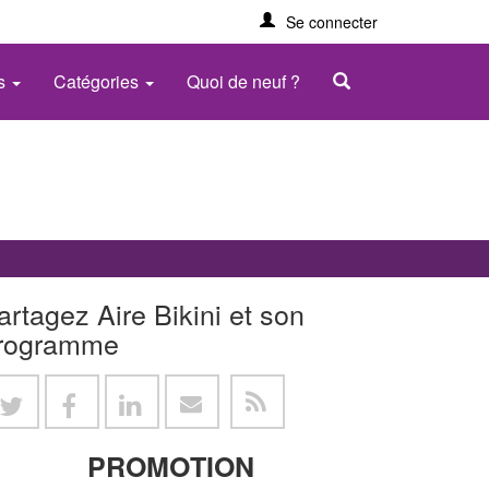
Se connecter
es
Catégories
Quoi de neuf ?
artagez Aire Bikini et son
rogramme
PROMOTION