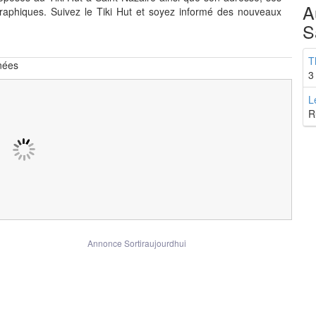
A
aphiques. Suivez le Tiki Hut et soyez informé des nouveaux
S
T
nées
3
L
R
Annonce Sortiraujourdhui