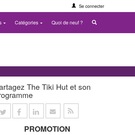
Se connecter
es
Catégories
Quoi de neuf ?
artagez The Tiki Hut et son
rogramme
PROMOTION