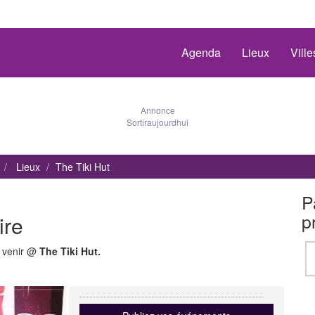
Agenda
Lieux
Vill
Annonce
Sortiraujourdhui
Lieux
The Tiki Hut
P
p
ire
à venir @
The Tiki Hut.