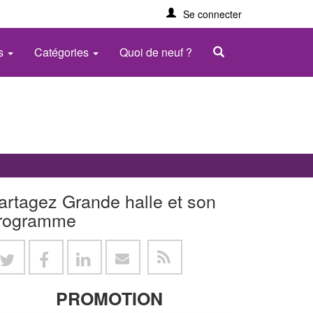
Se connecter
es
Catégories
Quoi de neuf ?
artagez Grande halle et son
rogramme
PROMOTION