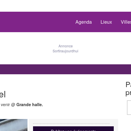
Agenda
Lieux
Vill
Annonce
Sortiraujourdhui
P
p
el
à venir @
Grande halle.