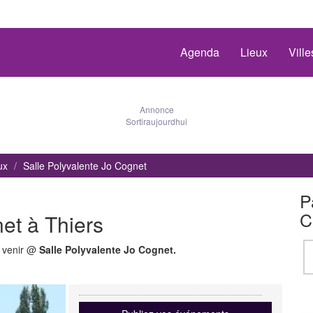
Agenda
Lieux
Vill
Annonce
Sortiraujourdhui
ux
Salle Polyvalente Jo Cognet
P
C
et à Thiers
à venir @
Salle Polyvalente Jo Cognet.