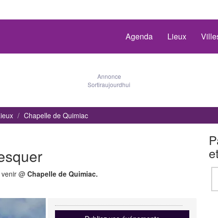
Agenda
Lieux
Vill
Annonce
Sortiraujourdhui
ieux
Chapelle de Quimiac
P
e
esquer
à venir @
Chapelle de Quimiac.