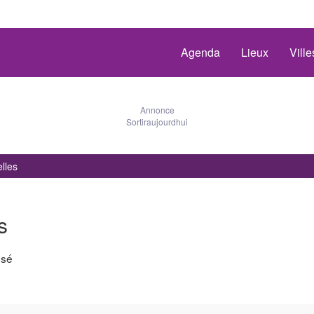
Agenda
Lieux
Vill
Annonce
Sortiraujourdhui
elles
s
ssé