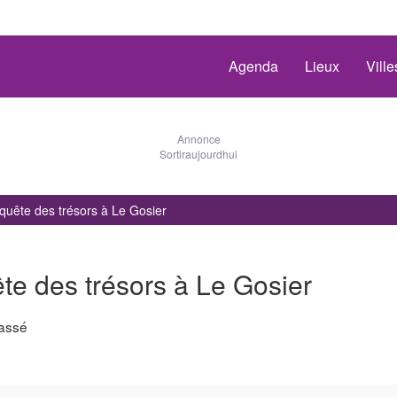
Agenda
Lieux
Vill
Annonce
Sortiraujourdhui
La quête des trésors à Le Gosier
uête des trésors à Le Gosier
assé