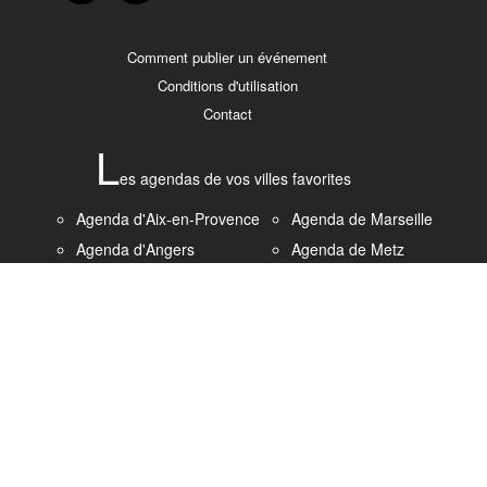
Comment publier un événement
Conditions d'utilisation
Contact
L
es agendas de vos villes favorites
Agenda d'Aix-en-Provence
Agenda de Marseille
Agenda d'Angers
Agenda de Metz
Agenda de Bordeaux
Agenda de Montpellier
Agenda de Brest
Agenda de Nantes
Agenda de Caen
Agenda de Nice
Agenda de Clermont-
Agenda de Paris
Ferrand
Agenda de Rennes
Agenda de Dijon
Agenda de Rouen
Agenda de Grenoble
Agenda de Strasbourg
Agenda du Havre