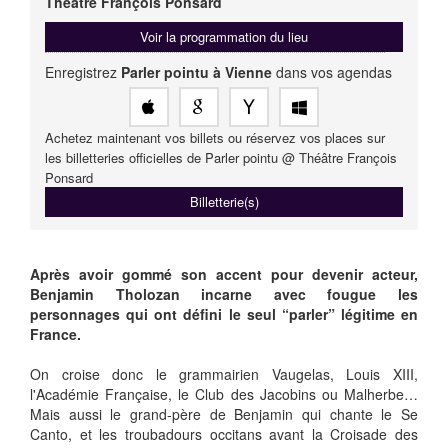
Théâtre François Ponsard
Voir la programmation du lieu
Enregistrez
Parler pointu à Vienne
dans vos agendas
Achetez maintenant vos billets ou réservez vos places sur
les billetteries officielles de Parler pointu @ Théâtre François
Ponsard
Billetterie(s)
Après avoir gommé son accent pour devenir acteur,
Benjamin Tholozan incarne avec fougue les
personnages qui ont défini le seul “parler” légitime en
France.
On croise donc le grammairien Vaugelas, Louis XIII,
l'Académie Française, le Club des Jacobins ou Malherbe…
Mais aussi le grand-père de Benjamin qui chante le Se
Canto, et les troubadours occitans avant la Croisade des