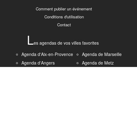
Comment publier un événement
Conditions d'utilisation
Contact
L
es agendas de vos villes favorites
Agenda d'Aix-en-Provence
Agenda de Marseille
Agenda d'Angers
Agenda de Metz
Agenda de Bordeaux
Agenda de Montpellier
Agenda de Brest
Agenda de Nantes
Agenda de Caen
Agenda de Nice
Agenda de Clermont-
Agenda de Paris
Ferrand
Agenda de Rennes
Agenda de Dijon
Agenda de Rouen
Agenda de Grenoble
Agenda de Strasbourg
Agenda du Havre
Agenda de Saint-