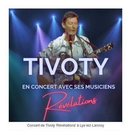
Concert de Tivoty 'Révélations' à Lys-lez-Lannoy