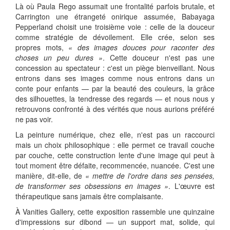
Là où Paula Rego assumait une frontalité parfois brutale, et
Carrington une étrangeté onirique assumée, Babayaga
Pepperland choisit une troisième voie : celle de la douceur
comme stratégie de dévoilement. Elle crée, selon ses
propres mots,
« des images douces pour raconter des
choses un peu dures »
. Cette douceur n'est pas une
concession au spectateur : c'est un piège bienveillant. Nous
entrons dans ses images comme nous entrons dans un
conte pour enfants — par la beauté des couleurs, la grâce
des silhouettes, la tendresse des regards — et nous nous y
retrouvons confronté à des vérités que nous aurions préféré
ne pas voir.
La peinture numérique, chez elle, n'est pas un raccourci
mais un choix philosophique : elle permet ce travail couche
par couche, cette construction lente d'une image qui peut à
tout moment être défaite, recommencée, nuancée. C'est une
manière, dit-elle, de
« mettre de l'ordre dans ses pensées,
de transformer ses obsessions en images »
. L'œuvre est
thérapeutique sans jamais être complaisante.
À Vanities Gallery, cette exposition rassemble une quinzaine
d'impressions sur dibond — un support mat, solide, qui