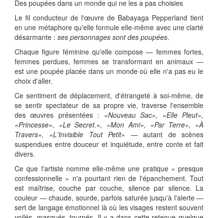
Des poupées dans un monde qui ne les a pas choisies
Le fil conducteur de l'œuvre de Babayaga Pepperland tient
en une métaphore qu'elle formule elle-même avec une clarté
désarmante :
ses personnages sont des poupées
.
Chaque figure féminine qu'elle compose — femmes fortes,
femmes perdues, femmes se transformant en animaux —
est une poupée placée dans un monde où elle n'a pas eu le
choix d'aller.
Ce sentiment de déplacement, d'étrangeté à soi-même, de
se sentir spectateur de sa propre vie, traverse l'ensemble
des œuvres présentées :
«Nouveau Sac», «Elle Pleut»,
«Princesse», «Le Secret.», «Mon Ami», «Par Terre», «À
Travers», «L'Invisible Tout Petit»
— autant de scènes
suspendues entre douceur et inquiétude, entre conte et fait
divers.
Ce que l'artiste nomme elle-même une pratique « presque
confessionnelle » n'a pourtant rien de l'épanchement. Tout
est maîtrise, couche par couche, silence par silence. La
couleur — chaude, sourde, parfois saturée jusqu'à l'alerte —
sert de langage émotionnel là où les visages restent souvent
voilés, masqués, tournés. Il y a dans cette retenue quelque