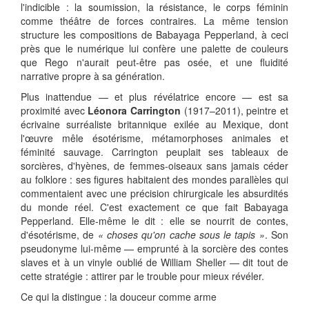
l'indicible : la soumission, la résistance, le corps féminin
comme théâtre de forces contraires. La même tension
structure les compositions de Babayaga Pepperland, à ceci
près que le numérique lui confère une palette de couleurs
que Rego n'aurait peut-être pas osée, et une fluidité
narrative propre à sa génération.
Plus inattendue — et plus révélatrice encore — est sa
proximité avec
Léonora Carrington
(1917–2011), peintre et
écrivaine surréaliste britannique exilée au Mexique, dont
l'œuvre mêle ésotérisme, métamorphoses animales et
féminité sauvage. Carrington peuplait ses tableaux de
sorcières, d'hyènes, de femmes-oiseaux sans jamais céder
au folklore : ses figures habitaient des mondes parallèles qui
commentaient avec une précision chirurgicale les absurdités
du monde réel. C'est exactement ce que fait Babayaga
Pepperland. Elle-même le dit : elle se nourrit de contes,
d'ésotérisme, de
« choses qu'on cache sous le tapis »
. Son
pseudonyme lui-même — emprunté à la sorcière des contes
slaves et à un vinyle oublié de William Sheller — dit tout de
cette stratégie : attirer par le trouble pour mieux révéler.
Ce qui la distingue : la douceur comme arme