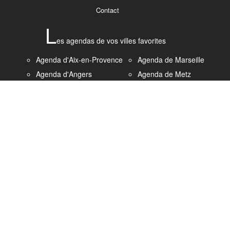
Contact
L
es agendas de vos villes favorites
Agenda d'Aix-en-Provence
Agenda de Marseille
Agenda d'Angers
Agenda de Metz
Agenda de Bordeaux
Agenda de Montpellier
Agenda de Brest
Agenda de Nantes
Agenda de Caen
Agenda de Nice
Agenda de Clermont-
Agenda de Paris
Ferrand
Agenda de Rennes
Agenda de Dijon
Agenda de Rouen
Agenda de Grenoble
Agenda de Strasbourg
Agenda du Havre
Agenda de Saint-
Agenda de Lille
Etienne
Agenda de Lyon
Agenda de Toulon
Agenda de Nancy
Agenda de Toulouse