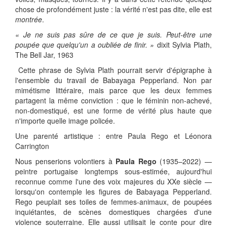
chose de profondément juste : la vérité n'est pas dite, elle est
montrée
.
« Je ne suis pas sûre de ce que je suis. Peut-être une
poupée que quelqu'un a oubliée de finir. »
dixit Sylvia Plath,
The Bell Jar, 1963
Cette phrase de Sylvia Plath pourrait servir d'épigraphe à
l'ensemble du travail de Babayaga Pepperland. Non par
mimétisme littéraire, mais parce que les deux femmes
partagent la même conviction : que le féminin non-achevé,
non-domestiqué, est une forme de vérité plus haute que
n'importe quelle image policée.
Une parenté artistique : entre Paula Rego et Léonora
Carrington
Nous penserions volontiers à
Paula Rego
(1935–2022) —
peintre portugaise longtemps sous-estimée, aujourd'hui
reconnue comme l'une des voix majeures du XXe siècle —
lorsqu'on contemple les figures de Babayaga Pepperland.
Rego peuplait ses toiles de femmes-animaux, de poupées
inquiétantes, de scènes domestiques chargées d'une
violence souterraine. Elle aussi utilisait le conte pour dire