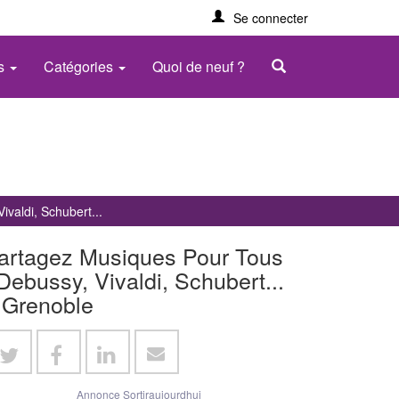
Se connecter
es
Catégories
Quoi de neuf ?
valdi, Schubert...
artagez Musiques Pour Tous
 Debussy, Vivaldi, Schubert...
 Grenoble
Annonce Sortiraujourdhui