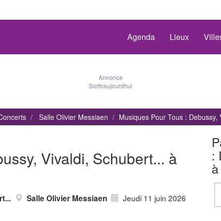
Agenda
Lieux
Vill
Annonce
Sortiraujourdhui
Concerts
Salle Olivier Messiaen
Musiques Pour Tous : Debussy, Vi
P
:
ssy, Vivaldi, Schubert... à
à
Jeudi 11 juin 2026
...
Salle Olivier Messiaen