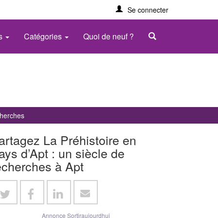
Se connecter
es
Catégories
Quoi de neuf ?
cherches
artagez La Préhistoire en
ays d’Apt : un siècle de
echerches à Apt
Annonce Sortiraujourdhui