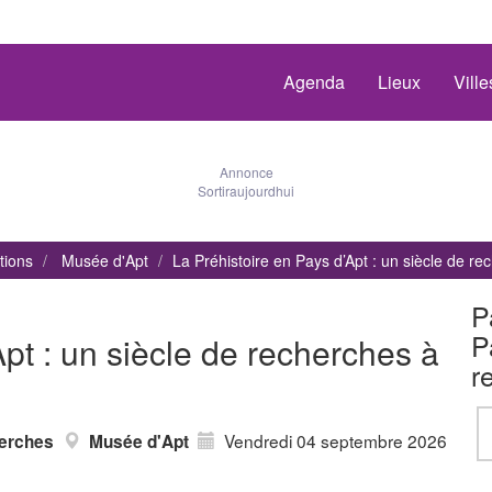
Agenda
Lieux
Vill
Annonce
Sortiraujourdhui
tions
Musée d'Apt
La Préhistoire en Pays d’Apt : un siècle de re
P
P
Apt : un siècle de recherches à
r
Vendredi 04 septembre 2026
herches
Musée d'Apt