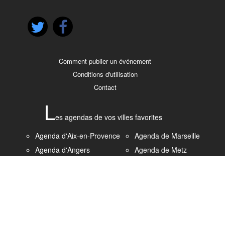
Comment publier un événement
Conditions d'utilisation
Contact
L
es agendas de vos villes favorites
Agenda d'Aix-en-Provence
Agenda de Marseille
Agenda d'Angers
Agenda de Metz
Agenda de Bordeaux
Agenda de Montpellier
Agenda de Brest
Agenda de Nantes
Agenda de Caen
Agenda de Nice
Agenda de Clermont-
Agenda de Paris
Ferrand
Agenda de Rennes