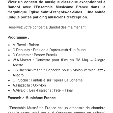
Vivez un concert de musique classique exceptionnel à
Bandol avec l’Ensemble Musicâme France dans la
magnifique Église Saint-François-de-Sales . Une soirée
unique portée par cinq musiciens d’exception.
Réservez votre concert à Bandol dès maintenant !
Programme :
M.Ravel : Boléro
⁠C.Debussy : Prélude à l’après-midi d’un faune
⁠D.Cantemir : Pesrev Buselik
⁠W.A.Mozart : Concerto pour flûte en Ré Maj. – Allegro
Aperto
⁠J.S.Bach/Ackmann : Concerto pour 2 violon version jazz -
Allegro
⁠G.Puccini : Fantaisie sur l’opéra La Bohème
⁠A.Piazzolla : Oblivion
A.Vivaldi : Les 4 saisons : l’été – Final
Ensemble Musicâme France
L’Ensemble Musicâme France est un orchestre de chambre
dont la particularité est qu’il s’organise comme un collectif.