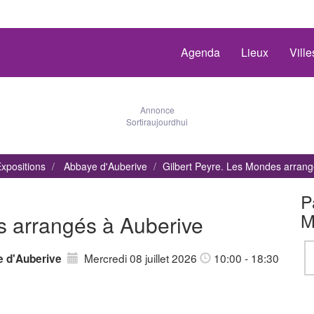
Agenda
Lieux
Vill
Annonce
Sortiraujourdhui
xpositions
Abbaye d'Auberive
Gilbert Peyre. Les Mondes arran
P
M
s arrangés à Auberive
Mercredi 08 juillet 2026
10:00 - 18:30
 d'Auberive