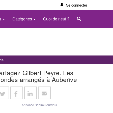
Se connecter
es
Catégories
Quoi de neuf ?
gés
artagez Gilbert Peyre. Les
ondes arrangés à Auberive
Annonce Sortiraujourdhui