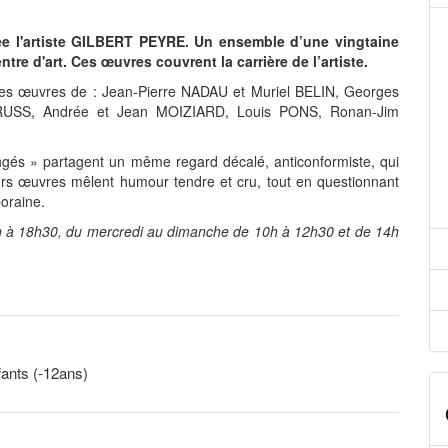
ée l'artiste GILBERT PEYRE. Un ensemble d’une vingtaine
re d'art. Ces œuvres couvrent la carrière de l’artiste.
 des œuvres de : Jean-Pierre NADAU et Muriel BELIN, Georges
RUSS, Andrée et Jean MOIZIARD, Louis PONS, Ronan-Jim
angés » partagent un même regard décalé, anticonformiste, qui
urs œuvres mêlent humour tendre et cru, tout en questionnant
poraine.
4h à 18h30, du mercredi au dimanche de 10h à 12h30 et de 14h
fants (-12ans)