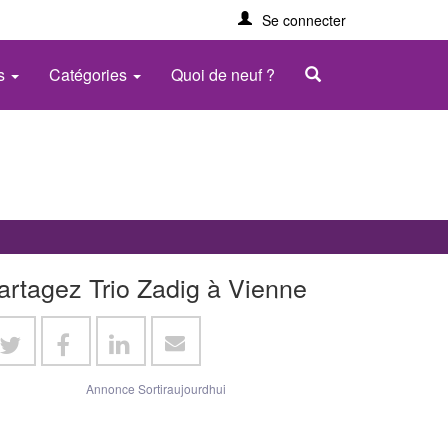
Se connecter
es
Catégories
Quoi de neuf ?
artagez Trio Zadig à Vienne
Annonce Sortiraujourdhui