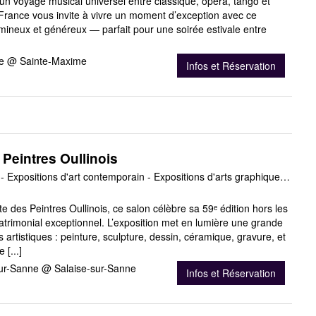
un voyage musical universel entre classique, opéra, tango et
rance vous invite à vivre un moment d’exception avec ce
ineux et généreux — parfait pour une soirée estivale entre
me @ Sainte-Maxime
Infos et Réservation
Peintres Oullinois
Expositions - Salons - Expositions d'art contemporain - Expositions d'arts graphiques - Expositions de peinture - Expositions de sculpture
e des Peintres Oullinois, ce salon célèbre sa 59ᵉ édition hors les
atrimonial exceptionnel. L’exposition met en lumière une grande
s artistiques : peinture, sculpture, dessin, céramique, gravure, et
 [...]
sur-Sanne @ Salaise-sur-Sanne
Infos et Réservation