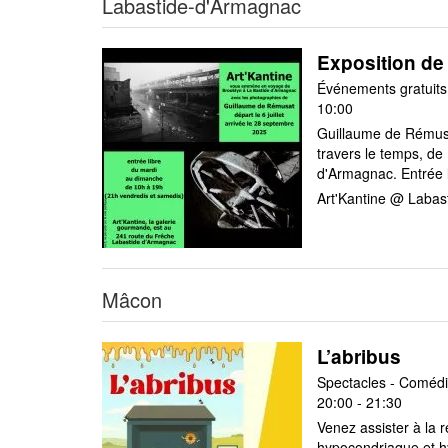
Labastide-d'Armagnac
Exposition de
Événements gratuits 
10:00
Guillaume de Rémusa
travers le temps, d
d'Armagnac. Entrée l
Art'Kantine @ Labas
Mâcon
L’abribus
Spectacles - Comédi
20:00 - 21:30
Venez assister à la 
hypocondriaque et hys