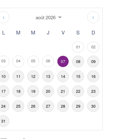
<
>
L
M
M
J
V
S
D
01
02
03
04
05
06
07
08
09
10
11
12
13
14
15
16
17
18
19
20
21
22
23
24
25
26
27
28
29
30
31