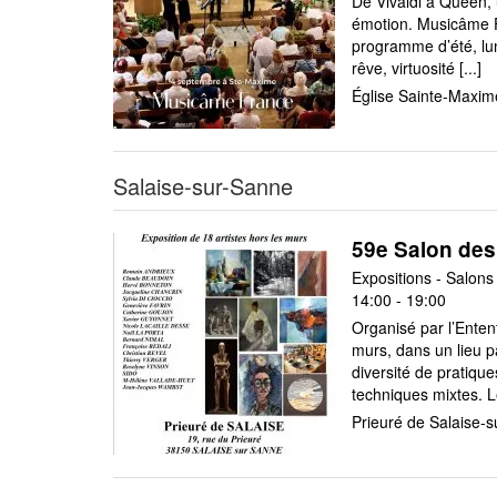
De Vivaldi à Queen, 
émotion. Musicâme F
programme d’été, lum
rêve, virtuosité [...]
Église Sainte-Maxi
Salaise-sur-Sanne
59e Salon des 
14:00 - 19:00
Organisé par l’Entent
murs, dans un lieu p
diversité de pratique
techniques mixtes. Le
Prieuré de Salaise-