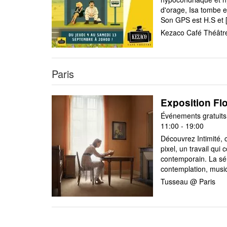
d'orage, Isa tombe e
Son GPS est H.S et [.
Kezaco Café Théât
Paris
Exposition Fl
Événements gratuits 
11:00 - 19:00
Découvrez Intimité,
pixel, un travail qu
contemporain. La sér
contemplation, musiqu
Tusseau @ Paris