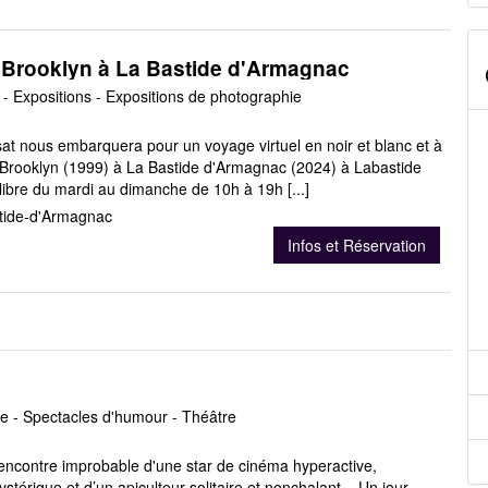
 Brooklyn à La Bastide d'Armagnac
- Expositions - Expositions de photographie
t nous embarquera pour un voyage virtuel en noir et blanc et à
e Brooklyn (1999) à La Bastide d'Armagnac (2024) à Labastide
ibre du mardi au dimanche de 10h à 19h [...]
tide-d'Armagnac
Infos et Réservation
e - Spectacles d'humour - Théâtre
rencontre improbable d'une star de cinéma hyperactive,
térique et d’un apiculteur solitaire et nonchalant... Un jour