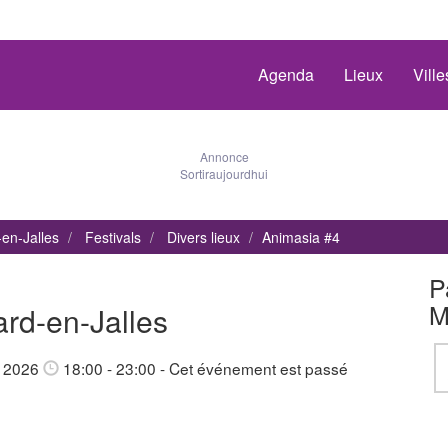
Agenda
Lieux
Vill
Annonce
Sortiraujourdhui
-en-Jalles
Festivals
Divers lieux
Animasia #4
P
M
rd-en-Jalles
n 2026
18:00 - 23:00
- Cet événement est passé