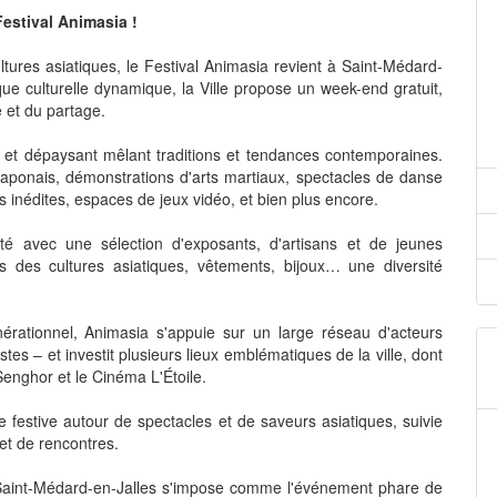
Festival Animasia !
tures asiatiques, le Festival Animasia revient à Saint-Médard-
que culturelle dynamique, la Ville propose un week-end gratuit,
e et du partage.
 et dépaysant mêlant traditions et tendances contemporaines.
aponais, démonstrations d'arts martiaux, spectacles de danse
s inédites, espaces de jeux vidéo, et bien plus encore.
ité avec une sélection d'exposants, d'artisans et de jeunes
rés des cultures asiatiques, vêtements, bijoux… une diversité
rationnel, Animasia s'appuie sur un large réseau d'acteurs
istes – et investit plusieurs lieux emblématiques de la ville, dont
enghor et le Cinéma L'Étoile.
e festive autour de spectacles et de saveurs asiatiques, suivie
et de rencontres.
 Saint-Médard-en-Jalles s'impose comme l'événement phare de