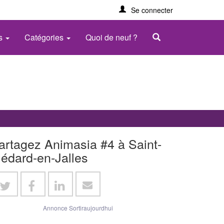
Se connecter
es
Catégories
Quoi de neuf ?
artagez Animasia #4 à Saint-
édard-en-Jalles
Annonce Sortiraujourdhui