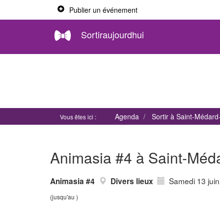
Publier un événement
Sortiraujourdhui
Agenda
Sortir à Saint-Médard
Vous êtes ici :
Animasia #4 à Saint-Méda
Samedi 13 jui
Animasia #4
Divers lieux
(jusqu'au )