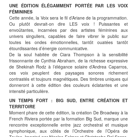
UNE ÉDITION ÉLÉGAMMENT PORTÉE PAR LES VOIX
FÉMININES
Cette année, la Voix sera le fil d’Ariane de la programmation.
Ou plutôt devrait-on dire LES voix ! Puissantes et
envoûtantes, incarnées par des artistes féminines aux
univers singuliers, capables de faire vibrer le public sur
toutes les ondes émotionnelles, tantôt ouatées tantôt
étourdissantes d’énergie communicative.
De la soul habitée de Ciara Thompson à la sensibilité
frissonnante de Cynthia Abraham, de la richesse expressive
de Shekinah Rodz à l’élégance solaire d’Andrea Caparros,
ces voix peuplent des paysages sonores richement
contrastés et toujours magnétiques. Des timbres uniques qui
donneront à cette édition des couleurs éclatantes et une
intensité particulière.
UN TEMPS FORT : BIG SUD, ENTRE CRÉATION ET
TERRITOIRE
Moment phare de cette édition, la création De Broadway à la
French Riviera portée par la formation Big Sud, marque une
rencontre exceptionnelle entre jazz orchestral et musique
symphonique, aux côtés de l’Orchestre de l’Opéra de
Toulon. Imaginé par Nicolas Folmer et Christophe Dal Sasso,