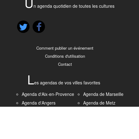
U
n agenda quotidien de toutes les cultures
Comment publier un événement
Conditions d'utilisation
Contact
L
es agendas de vos villes favorites
Agenda d'Aix-en-Provence
Agenda de Marseille
Agenda d'Angers
Agenda de Metz
Agenda de Bordeaux
Agenda de Montpellier
Agenda de Brest
Agenda de Nantes
Agenda de Caen
Agenda de Nice
Agenda de Clermont-
Agenda de Paris